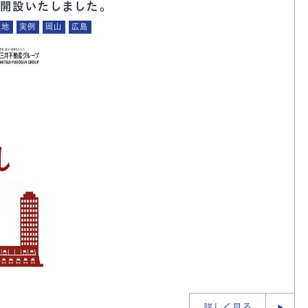
開設いたしました。
土地
実例
岡山
広島
詳しく見る