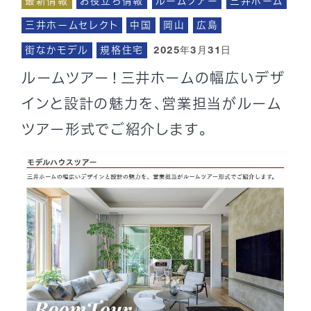
最新情報
お役立ち情報
ルームツアー
三井ホーム
三井ホームセレクト
中国
岡山
広島
街なかモデル
規格住宅
2025年3月31日
ルームツアー！三井ホームの幅広いデザ
インと設計の魅力を、営業担当がルーム
ツアー形式でご紹介します。