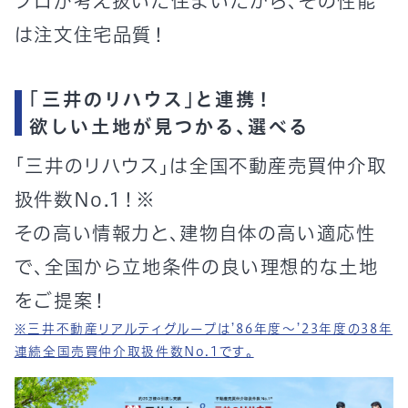
プロが考え抜いた住まいだから、その性能
は注文住宅品質！
「三井のリハウス」と連携！
欲しい土地が見つかる、選べる
「三井のリハウス」は全国不動産売買仲介取
扱件数No.1！
※
その高い情報力と、建物自体の高い適応性
で、全国から立地条件の良い理想的な土地
をご提案！
※三井不動産リアルティグループは’86年度～’23年度の38年
連続全国売買仲介取扱件数No.1です。