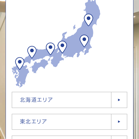
け
東
北
エ
リ
ア
て
関
東
エ
リ
ア
中
部
エ
リ
ア
関
西
エ
リ
ア
中
国
エ
リ
ア
九
州
エ
リ
ア
北海道エリア
東北エリア