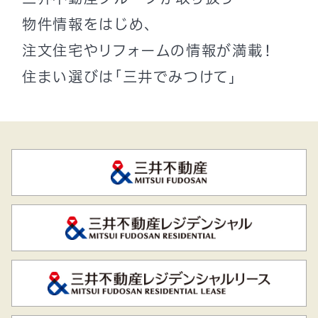
物件情報をはじめ、
注文住宅やリフォームの情報が満載！
住まい選びは「三井でみつけて」