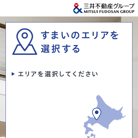
すまいのエリアを
選択する
-
三
エリアを選択してください
井
で
北海
道
エ
リ
ア
み
つ