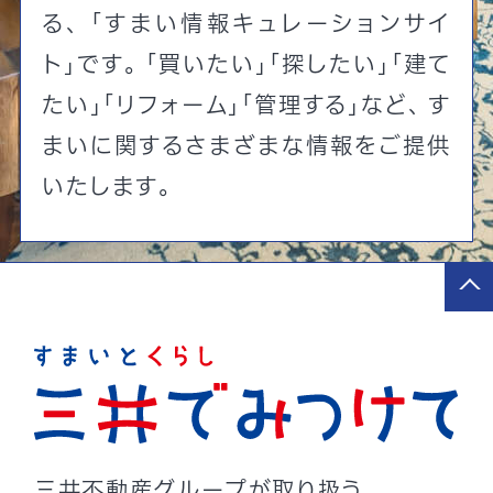
る、
「すまい情報キュレーションサイ
ト」です。
「買いたい」「探したい」「建て
たい」「リフォーム」「管理する」など、
す
まいに関するさまざまな情報をご提供
いたします。
三井不動産グループが取り扱う