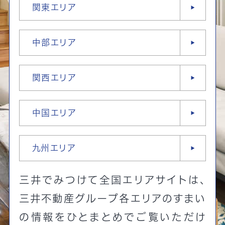
関東エリア
中部エリア
関西エリア
中国エリア
九州エリア
三井でみつけて全国エリアサイトは、
三井不動産グループ各エリアのすまい
の情報をひとまとめでご覧いただけ