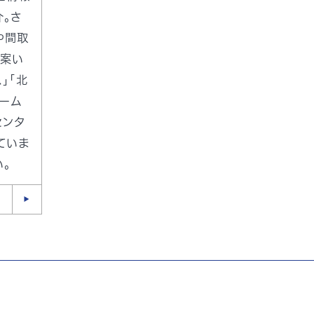
。さ
や間取
案い
」「北
ホーム
センタ
ていま
。