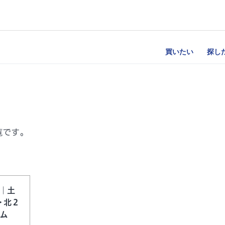
買いたい
探し
覧です。
｜土
・北2
ーム