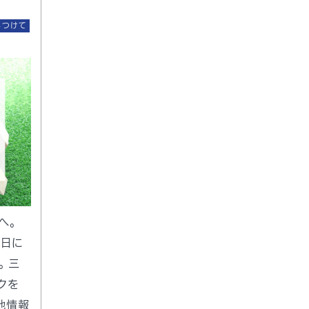
みつけて
へ。
曜日に
 三
クを
地情報