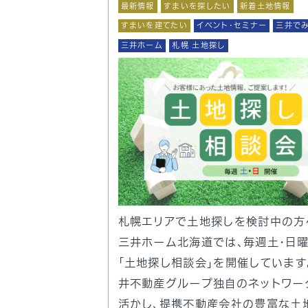
最新情報
すまいを探したい
新着土地情報
すまいを建てたい
イベント・セミナー
三井で
三井ホーム
札幌 土地探し
札幌エリアで土地探しを検討中の方
三井ホーム北海道では、毎週土・日
「土地探し相談会」を開催しています。
井不動産グループ独自のネットワー
活かし、提携不動産会社の豊富な土