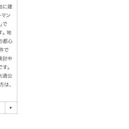
地に建
トマン
」で
。 地
の都心
件で
検討中
です。
大通公
方は、