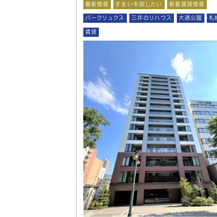
最新情報
すまいを探したい
新着賃貸情報
パークリュクス
三井のリハウス
大通公園
札
賃貸