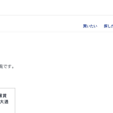
買いたい
探し
覧です。
譲賃
幌大通