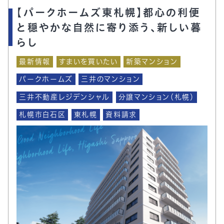
【パークホームズ東札幌】都心の利便
と穏やかな自然に寄り添う、新しい暮
らし
最新情報
すまいを買いたい
新築マンション
パークホームズ
三井のマンション
三井不動産レジデンシャル
分譲マンション（札幌）
札幌市白石区
東札幌
資料請求