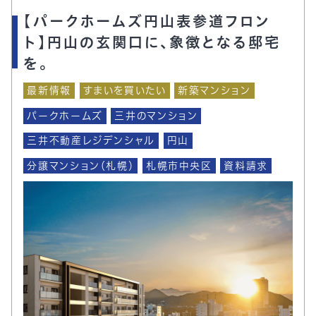
【パークホームズ円山表参道フロン
ト】円山の玄関口に、象徴となる邸宅
を。
最新情報
すまいを買いたい
新築マンション
パークホームズ
三井のマンション
三井不動産レジデンシャル
円山
分譲マンション（札幌）
札幌市中央区
資料請求